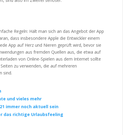
n, sind also im Zweifel seriöser.
infache Regeln: Hält man sich an das Angebot der App
 daran, dass insbesondere Apple die Entwickler einem
de App auf Herz und Nieren geprüft wird, bevor sie
i Anwendungen aus fremden Quellen aus, die etwa auf
erladen von Online-Spielen aus dem Internet sollte
 Seiten zu verwenden, die auf mehreren
n sind.
n
chte und vieles mehr
21 immer noch aktuell sein
r das richtige Urlaubsfeeling