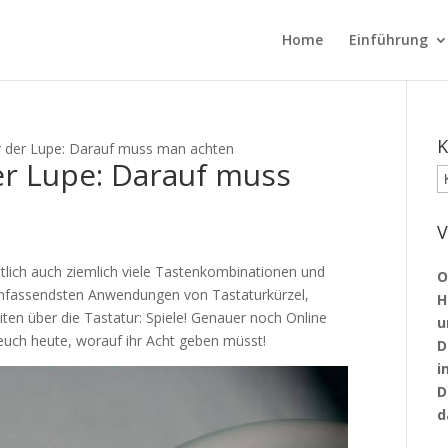
Home
Einführung
K
er der Lupe: Darauf muss man achten
er Lupe: Darauf muss
K
V
entlich auch ziemlich viele Tastenkombinationen und
O
r umfassendsten Anwendungen von Tastaturkürzel,
H
en über die Tastatur: Spiele! Genauer noch Online
u
 euch heute, worauf ihr Acht geben müsst!
D
i
D
d