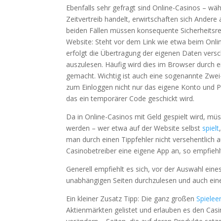
Ebenfalls sehr gefragt sind Online-Casinos – wäh
Zeitvertreib handelt, erwirtschaften sich Ander
beiden Fällen müssen konsequente Sicherheitsre
Website: Steht vor dem Link wie etwa beim Onl
erfolgt die Übertragung der eigenen Daten versch
auszulesen. Häufig wird dies im Browser durch ei
gemacht. Wichtig ist auch eine sogenannte Zwei-
zum Einloggen nicht nur das eigene Konto und P
das ein temporärer Code geschickt wird.
Da in Online-Casinos mit Geld gespielt wird, mü
werden – wer etwa auf der Website selbst
spielt
man durch einen Tippfehler nicht versehentlich au
Casinobetreiber eine eigene App an, so empfiehlt
Generell empfiehlt es sich, vor der Auswahl ein
unabhängigen Seiten durchzulesen und auch ein
Ein kleiner Zusatz Tipp: Die ganz großen
Spielee
Aktienmärkten gelistet und erlauben es den Casin