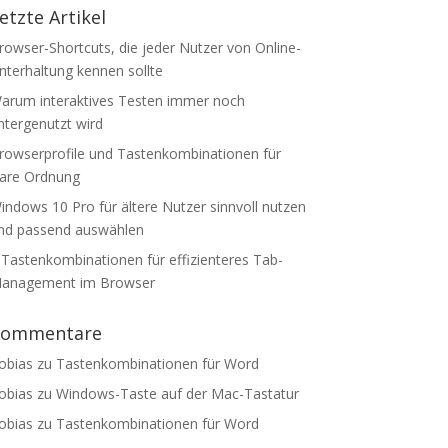
etzte Artikel
rowser-Shortcuts, die jeder Nutzer von Online-
nterhaltung kennen sollte
arum interaktives Testen immer noch
ntergenutzt wird
rowserprofile und Tastenkombinationen für
lare Ordnung
indows 10 Pro für ältere Nutzer sinnvoll nutzen
nd passend auswählen
 Tastenkombinationen für effizienteres Tab-
anagement im Browser
Kommentare
obias
zu
Tastenkombinationen für Word
obias
zu
Windows-Taste auf der Mac-Tastatur
obias
zu
Tastenkombinationen für Word