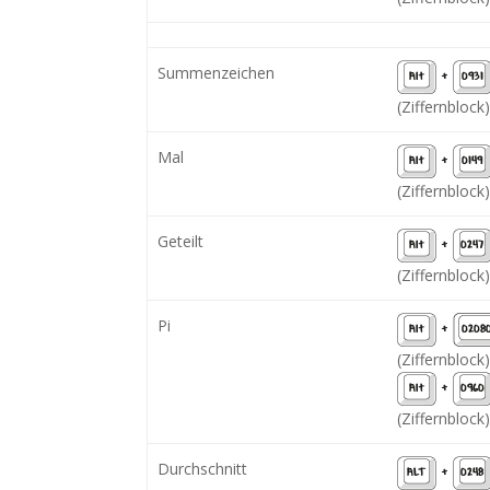
Summenzeichen
Alt
+
0931
(Ziffernblock)
Mal
Alt
+
0149
(Ziffernblock)
Geteilt
Alt
+
0247
(Ziffernblock)
Pi
Alt
+
0208
(Ziffernblock)
Alt
+
0960
(Ziffernblock)
Durchschnitt
ALT
+
0248