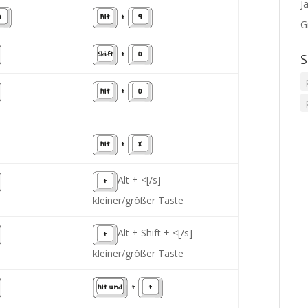
J
0
Alt
+
9
G
Shift
+
0
S
Alt
+
0
Alt
+
X
Alt + <[/s]
+
kleiner/größer Taste
Alt + Shift + <[/s]
+
kleiner/größer Taste
Alt und
+
+