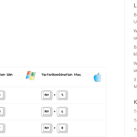
L
B
U
W
u
B
k
W
u
ion Win
Tastenkombination Mac
3
M
8
Alt
+
5
T
9
Alt
+
6
T
7
Alt
+
8
T