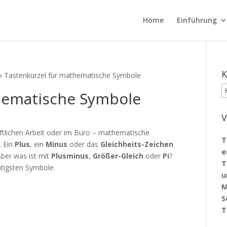
Home
Einführung
K
»
Tastenkürzel für mathematische Symbole
K
hematische Symbole
V
aftlichen Arbeit oder im Büro – mathematische
T
. Ein
Plus
, ein
Minus
oder das
Gleichheits-Zeichen
e
Aber was ist mit
Plusminus
,
Größer-Gleich
oder
Pi
?
T
chtigsten Symbole.
u
M
S
T