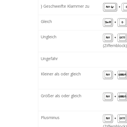
} Geschweifte Klammer zu
Alt Gr
+
Gleich
Shift
+
0
Ungleich
Alt
+
0177
(Ziffernblock)
Ungefähr
Kleiner als oder gleich
Alt
+
08804
Größer als oder gleich
Alt
+
08805
Plusminus
Alt
+
0177
(Ziffernblock)