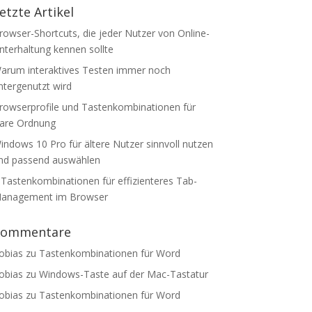
etzte Artikel
rowser-Shortcuts, die jeder Nutzer von Online-
nterhaltung kennen sollte
arum interaktives Testen immer noch
ntergenutzt wird
rowserprofile und Tastenkombinationen für
lare Ordnung
indows 10 Pro für ältere Nutzer sinnvoll nutzen
nd passend auswählen
 Tastenkombinationen für effizienteres Tab-
anagement im Browser
Kommentare
obias
zu
Tastenkombinationen für Word
obias
zu
Windows-Taste auf der Mac-Tastatur
obias
zu
Tastenkombinationen für Word