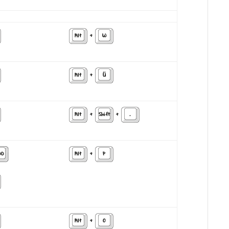
Alt
+
W
Alt
+
Ü
Alt
+
Shift
+
.
00
Alt
+
P
Alt
+
O