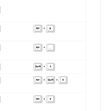
Alt
+
K
Alt
+
,
Shift
+
5
Alt
+
Shift
+
E
Alt
+
V