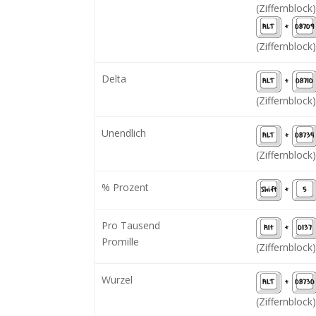
(Ziffernblock)
ALT
+
08709
(Ziffernblock)
Delta
ALT
+
08710
(Ziffernblock)
Unendlich
ALT
+
08734
(Ziffernblock)
% Prozent
Shift
+
5
Pro Tausend
Alt
+
0137
Promille
(Ziffernblock)
Wurzel
ALT
+
08730
(Ziffernblock)