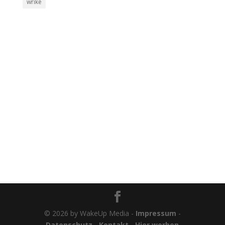
wrike
© 2026 by WakeUp Media -
Impressum
-
Datenschutz
-
Kontakt
-
Hier werben